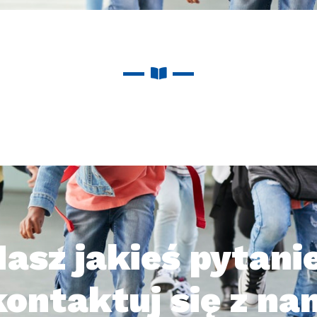
asz jakieś pytani
ontaktuj się z na