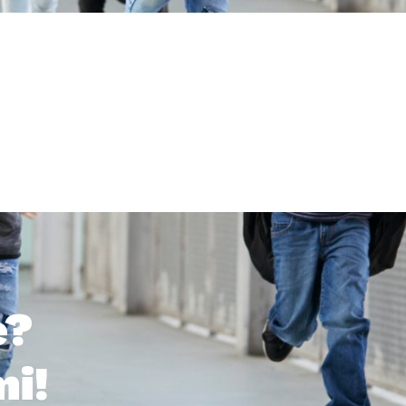
e?
mi!