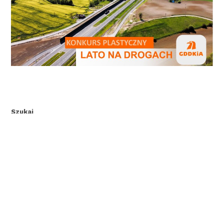
Szukaj
SZUKAJ
Najnowsze wiadomości
Rok 2026 Rokiem Heleny Grossówny
Wyprawka pierwszoklasisty na rok szkolny 2026/2027
Zapisy do świetlicy szkolnej na rok 2026/2027
GWIAZDY GRODU KOPERNIKA 2026 – POKAŻ SWÓJ